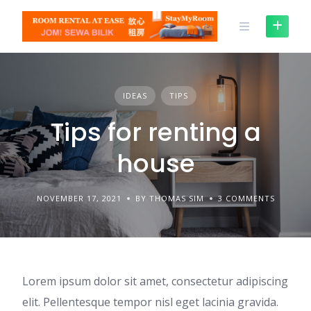
Skip
to
content
IDEAS
TIPS
Tips for renting a
house
NOVEMBER 17, 2021
BY THOMAS SIM
3 COMMENTS
Lorem ipsum dolor sit amet, consectetur adipiscing
elit. Pellentesque tempor nisl eget lacinia gravida.